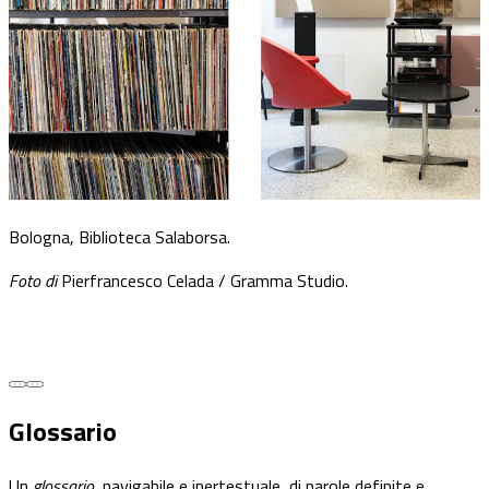
Milano, Museo Nazionale della Scienza e 
Leonardo da Vinci. Esposizione permanen
tudio.
Foto di
Elena Galimberti / Museo Nazionale
Tecnologia Leonardo da Vinci.
Glossario
Un
glossario
, navigabile e ipertestuale, di parole definite e