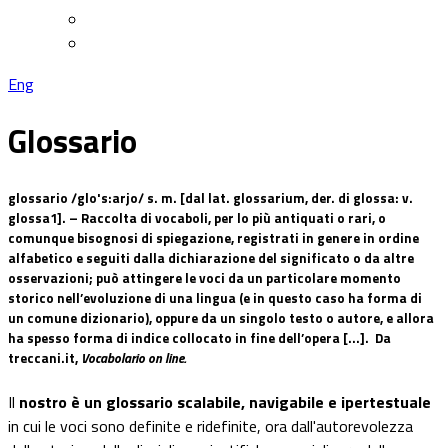
Eng
Glossario
glossario /glo's:arjo
/ s. m. [dal lat. glossarium, der. di glossa: v.
glossa1]. – Raccolta di vocaboli, per lo più antiquati o rari, o
comunque bisognosi di spiegazione, registrati in genere in ordine
alfabetico e seguiti dalla dichiarazione del significato o da altre
osservazioni; può attingere le voci da un particolare momento
storico nell’evoluzione di una lingua (e in questo caso ha forma di
un comune dizionario), oppure da un singolo testo o autore, e allora
ha spesso forma di indice collocato in fine dell’opera [...]. Da
treccani.it,
Vocabolario on line.
Il
nostro è un glossario scalabile, navigabile e ipertestuale
in cui le voci sono definite e ridefinite, ora dall'autorevolezza