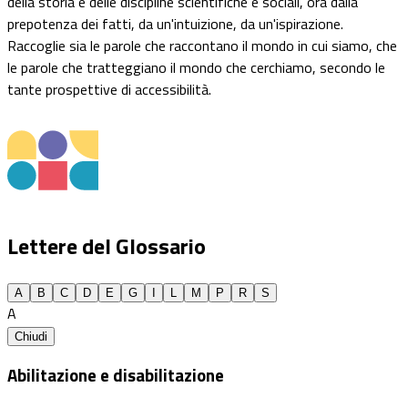
della storia e delle discipline scientifiche e sociali, ora dalla
prepotenza dei fatti, da un'intuizione, da un'ispirazione.
Raccoglie sia le parole che raccontano il mondo in cui siamo, che
le parole che tratteggiano il mondo che cerchiamo, secondo le
tante prospettive di accessibilità.
Lettere del Glossario
A
B
C
D
E
G
I
L
M
P
R
S
A
Chiudi
Abilitazione e disabilitazione