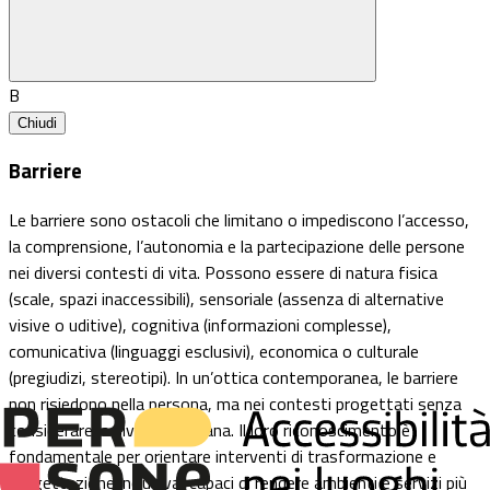
B
Chiudi
Barriere
Le barriere sono ostacoli che limitano o impediscono l’accesso,
la comprensione, l’autonomia e la partecipazione delle persone
nei diversi contesti di vita. Possono essere di natura fisica
(scale, spazi inaccessibili), sensoriale (assenza di alternative
visive o uditive), cognitiva (informazioni complesse),
comunicativa (linguaggi esclusivi), economica o culturale
(pregiudizi, stereotipi). In un’ottica contemporanea, le barriere
non risiedono nella persona, ma nei contesti progettati senza
considerare la diversità umana. Il loro riconoscimento è
fondamentale per orientare interventi di trasformazione e
progettazione inclusiva, capaci di rendere ambienti e servizi più