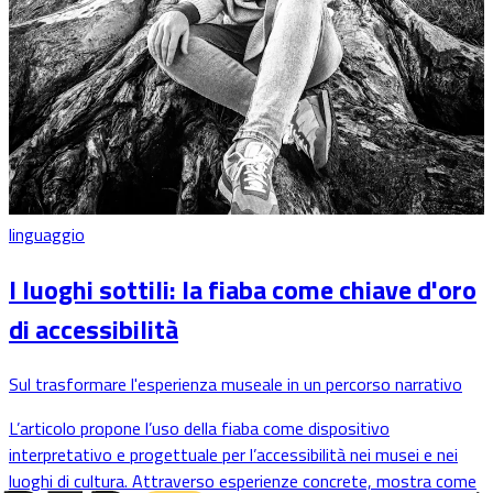
linguaggio
I luoghi sottili: la fiaba come chiave d'oro
di accessibilità
Sul trasformare l'esperienza museale in un percorso narrativo
L’articolo propone l’uso della fiaba come dispositivo
interpretativo e progettuale per l’accessibilità nei musei e nei
luoghi di cultura. Attraverso esperienze concrete, mostra come