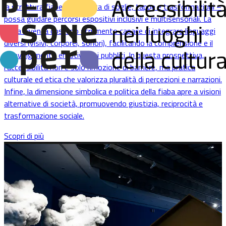
la struttura fiabesca –
fatta di soglie, tappe e trasformazioni –
possa guidare percorsi espositivi inclusivi e multisensoriali. La
fiaba diventa così uno strumento capace di integrare linguaggi
diversi (visivi, corporei, sonori), facilitando la comprensione e il
coinvolgimento emotivo dei pubblici. In questa prospettiva,
l’accessibilità non è solo rimozione di barriere, ma pratica
culturale ed etica che valorizza pluralità di percezioni e narrazioni.
Infine, la dimensione simbolica e politica della fiaba apre a visioni
alternative di società, promuovendo giustizia, reciprocità e
trasformazione sociale.
Scopri di più