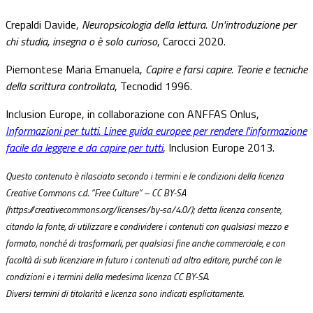
Crepaldi Davide,
Neuropsicologia della lettura. Un'introduzione per
chi studia, insegna o è solo curioso
, Carocci 2020.
Piemontese Maria Emanuela,
Capire e farsi capire. Teorie e tecniche
della scrittura controllata
, Tecnodid 1996.
Inclusion Europe, in collaborazione con ANFFAS Onlus,
Informazioni per tutti. Linee guida europee per rendere l'informazione
facile da leggere e da capire per tutti
, Inclusion Europe 2013.
Questo contenuto è rilasciato secondo i termini e le condizioni della licenza
Creative Commons c.d. “Free Culture” – CC BY-SA
(https://creativecommons.org/licenses/by-sa/4.0/); detta licenza consente,
citando la fonte, di utilizzare e condividere i contenuti con qualsiasi mezzo e
formato, nonché di trasformarli, per qualsiasi fine anche commerciale, e con
facoltà di sub licenziare in futuro i contenuti ad altro editore, purché con le
condizioni e i termini della medesima licenza CC BY-SA.
Diversi termini di titolarità e licenza sono indicati esplicitamente.