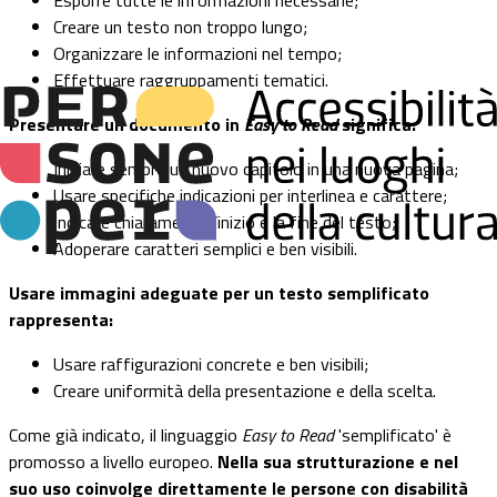
Esporre tutte le informazioni necessarie;
Creare un testo non troppo lungo;
Organizzare le informazioni nel tempo;
Effettuare raggruppamenti tematici.
Presentare un documento in
Easy to Read
significa:
Iniziare sempre un nuovo capitolo in una nuova pagina;
Usare specifiche indicazioni per interlinea e carattere;
Indicare chiaramente l’inizio e la fine del testo;
Adoperare caratteri semplici e ben visibili.
Usare immagini adeguate per un testo semplificato
rappresenta:
Usare raffigurazioni concrete e ben visibili;
Creare uniformità della presentazione e della scelta.
Come già indicato, il linguaggio
Easy to Read
'semplificato' è
promosso a livello europeo.
Nella sua strutturazione e nel
suo uso coinvolge direttamente le persone con disabilità