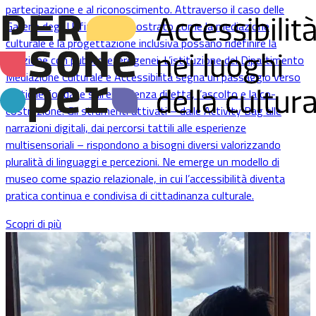
partecipazione e al riconoscimento. Attraverso il caso delle
Gallerie degli Uffizi
, viene mostrato come la mediazione
culturale e la progettazione inclusiva possano ridefinire la
relazione con pubblici eterogenei. L’istituzione del Dipartimento
Mediazione Culturale e Accessibilità segna un passaggio verso
pratiche fondate sull’esperienza diretta, l’ascolto e la co-
costruzione. Gli strumenti attivati – dalle Activity Bag alle
narrazioni digitali, dai percorsi tattili alle esperienze
multisensoriali – rispondono a bisogni diversi valorizzando
pluralità di linguaggi e percezioni. Ne emerge un modello di
museo come spazio relazionale, in cui l’accessibilità diventa
pratica continua e condivisa di cittadinanza culturale.
Scopri di più