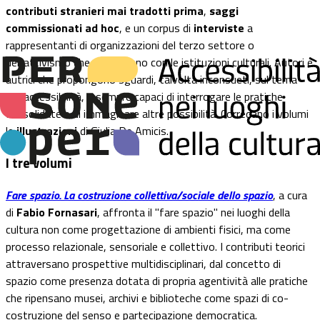
contributi stranieri mai tradotti prima
,
saggi
commissionati ad hoc
, e un corpus di
interviste
a
rappresentanti di organizzazioni del terzo settore o
dell'attivismo che collaborano con le istituzioni culturali. Autori e
autrici che propongono sguardi, talvolta inconsueti, sul tema
dell’accessibilità, e sempre capaci di interrogare le pratiche
consolidate e di immaginare altre possibilità. Corredano i volumi
le
illustrazioni
di Giulia De Amicis.
I tre volumi
Fare spazio. La costruzione collettiva/sociale dello spazio
, a cura
di
Fabio Fornasari
, affronta il "fare spazio" nei luoghi della
cultura non come progettazione di ambienti fisici, ma come
processo relazionale, sensoriale e collettivo. I contributi teorici
attraversano prospettive multidisciplinari, dal concetto di
spazio come presenza dotata di propria agentività alle pratiche
che ripensano musei, archivi e biblioteche come spazi di co-
costruzione del senso e partecipazione democratica.